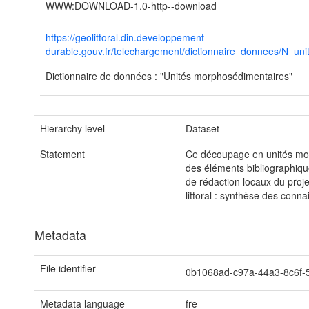
WWW:DOWNLOAD-1.0-http--download
https://geolittoral.din.developpement-
durable.gouv.fr/telechargement/dictionnaire_donnees/N_un
Dictionnaire de données : "Unités morphosédimentaires"
Hierarchy level
Dataset
Statement
Ce découpage en unités mor
des éléments bibliographiqu
de rédaction locaux du proj
littoral : synthèse des conn
Metadata
File identifier
0b1068ad-c97a-44a3-8c6f
Metadata language
fre