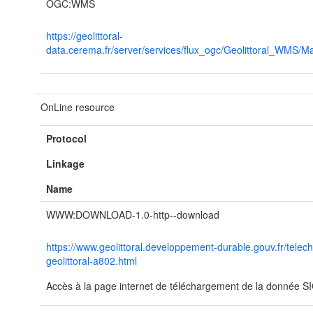
OGC:WMS
https://geolittoral-
data.cerema.fr/server/services/flux_ogc/Geolittoral_WMS
OnLine resource
Protocol
Linkage
Name
WWW:DOWNLOAD-1.0-http--download
https://www.geolittoral.developpement-durable.gouv.fr/tele
geolittoral-a802.html
Accès à la page internet de téléchargement de la donnée SIG 