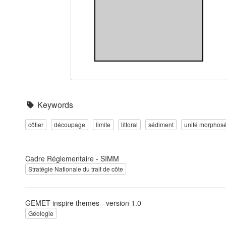
Keywords
côtier
découpage
limite
littoral
sédiment
unité morphos
Cadre Réglementaire - SIMM
Stratégie Nationale du trait de côte
GEMET inspire themes - version 1.0
Géologie