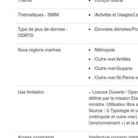
Theme
Tronçon littoral
Thématiques - SIMM
/Activités et Usages/Lo
Type de jeux de donnée -
/Données dérivées/Pro
ODATIS
Sous-regions marines
/Métropole
/Outre-mer/Antilles
/Outre-mer/Guyane
/Outre-mer/St-Pierre-
Use limitation
« Licence Ouverte / Open 
définie par la mission Et
ministre. Utilisation libr
Source : © Typologie et us
(métropole et outre-mer)
l’environnement ») et la 
Access constraints
Intellectual property right