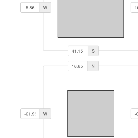
W
S
N
W