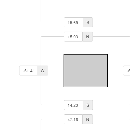
S
N
W
S
N