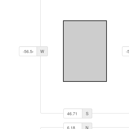
W
S
N