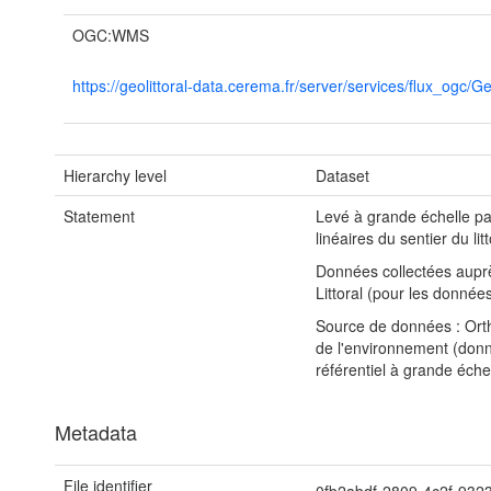
OGC:WMS
https://geolittoral-data.cerema.fr/server/services/flux_og
Hierarchy level
Dataset
Statement
Levé à grande échelle pa
linéaires du sentier du litt
Données collectées aupr
Littoral (pour les données
Source de données : Orth
de l'environnement (donn
référentiel à grande échel
Metadata
File identifier
0fb2abdf-2809-4c2f-932