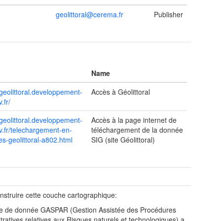
geolittoral@cerema.fr
Publisher
Name
geolittoral.developpement-
Accès à Géolittoral
.fr/
geolittoral.developpement-
Accès à la page internet de
v.fr/telechargement-en-
téléchargement de la donnée
s-geolittoral-a802.html
SIG (site Géolittoral)
t
nstruire cette couche cartographique:
se de donnée GASPAR (Gestion Assistée des Procédures
tratives relatives aux Risques naturels et technologiques) a