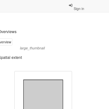
Sign in
Overviews
large_thumbnail
Spatial extent