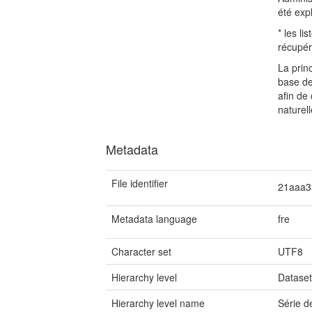
été exp
* les li
récupéré
La princ
base d
afin de
naturel
Metadata
File identifier
21aaa3
Metadata language
fre
Character set
UTF8
Hierarchy level
Datase
Hierarchy level name
Série 