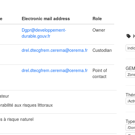
me
Electronic mail address
Role
Dgpr@developpement-
Owner
durable.gouv.fr
indi
drel.dtecgfrem.cerema@cerema.fr
Custodian
GEME
drel.dtecgfrem.cerema@cerema.fr
Point of
Zone
contact
Thém
ateur
/Act
rabilité aux risques littoraux
s à risque naturel
Type
/Don