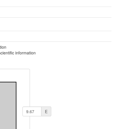
tion
ientific information
E