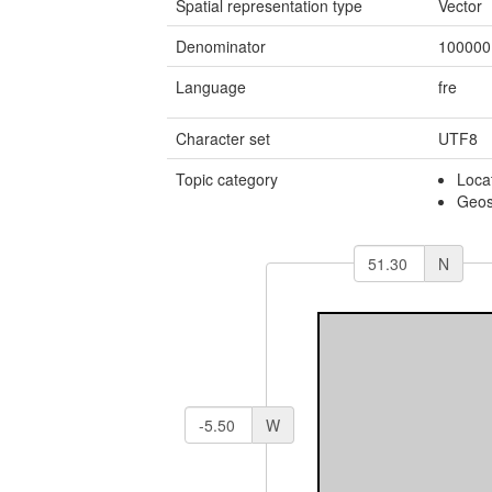
Spatial representation type
Vector
Denominator
100000
Language
fre
Character set
UTF8
Topic category
Loca
Geosc
N
W