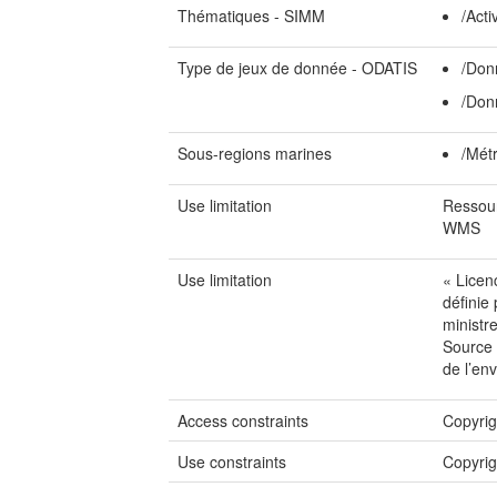
Thématiques - SIMM
/Act
Type de jeux de donnée - ODATIS
/Don
/Don
Sous-regions marines
/Mét
Use limitation
Ressour
WMS
Use limitation
« Licen
définie
ministr
Source 
de l’en
Access constraints
Copyrig
Use constraints
Copyrig