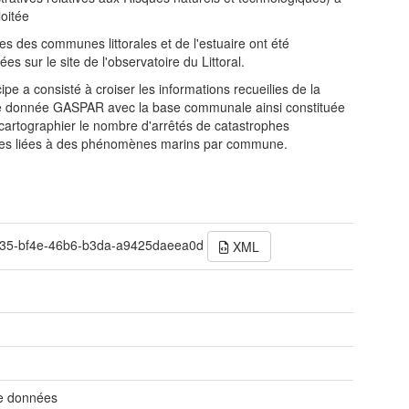
loitée
stes des communes littorales et de l'estuaire ont été
es sur le site de l'observatoire du Littoral.
ipe a consisté à croiser les informations recueilies de la
e donnée GASPAR avec la base communale ainsi constituée
 cartographier le nombre d'arrêtés de catastrophes
les liées à des phénomènes marins par commune.
35-bf4e-46b6-b3da-a9425daeea0d
XML
t
de données