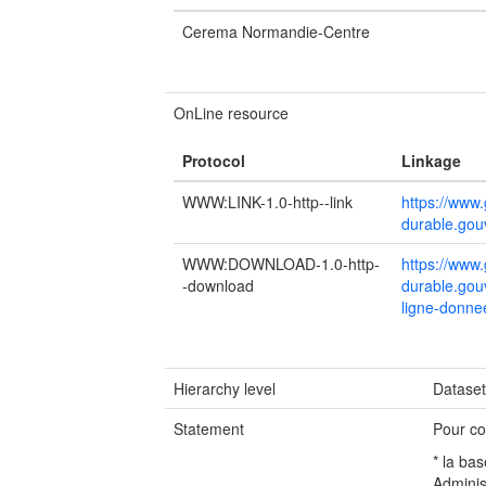
Cerema Normandie-Centre
OnLine resource
Protocol
Linkage
WWW:LINK-1.0-http--link
https://www.
durable.gouv
WWW:DOWNLOAD-1.0-http-
https://www.
-download
durable.gou
ligne-donnee
Hierarchy level
Datase
Statement
Pour co
* la ba
Adminis