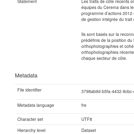
Statement
Les traits de côte récents on
équipes du Cerema dans le 
programme d’actions 2012-2
de gestion intégrée du trait
Ils sont basés sur la reco
prédéfinis de la position du t
orthophotographies et cohér
orthophotographies récentes
chaque secteur de côte.
Metadata
File identifier
3798ab9d-b5fa-4432-8cbc
Metadata language
fre
Character set
UTF8
Hierarchy level
Dataset