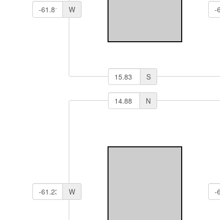
W
S
N
W