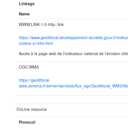
Linkage
Name
WWW:LINK-1.0-http--link
https://www.geolittoral.developpement-durable.gouv.fr/indica
cotiere-a1434.html
Accès à la page web de l'indicateur national de l'érosion côtiè
OGC:WMS
https://geolittoral-
data.cerema.fr/server/services/flux_ogc/Geolittoral_WMS
OnLine resource
Protocol