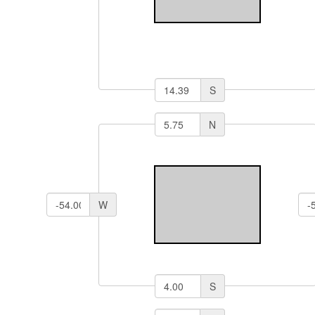
S
N
W
S