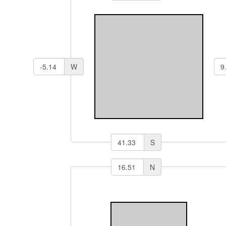
W
S
N