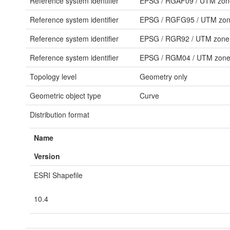
Reference system identifier
EPSG
/
RGAF09 / UTM zon
Reference system identifier
EPSG
/
RGFG95 / UTM zon
Reference system identifier
EPSG
/
RGR92 / UTM zone
Reference system identifier
EPSG
/
RGM04 / UTM zone
Topology level
Geometry only
Geometric object type
Curve
Distribution format
Name
Version
ESRI Shapefile
10.4