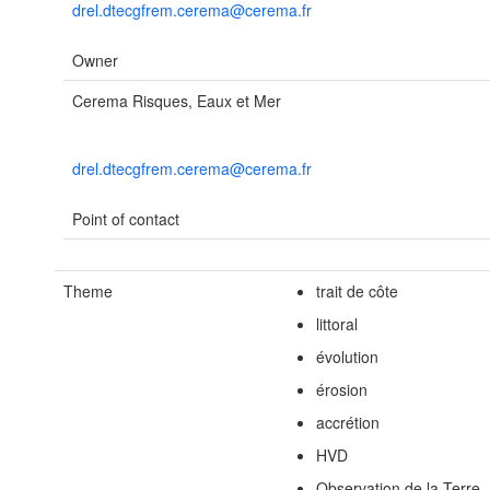
drel.dtecgfrem.cerema@cerema.fr
Owner
Cerema Risques, Eaux et Mer
drel.dtecgfrem.cerema@cerema.fr
Point of contact
Theme
trait de côte
littoral
évolution
érosion
accrétion
HVD
Observation de la Terre