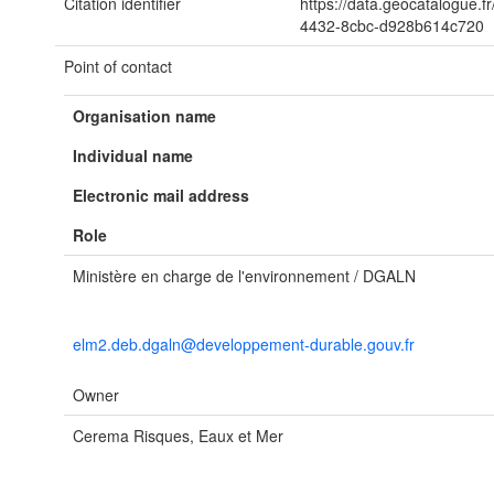
Citation identifier
https://data.geocatalogue.f
4432-8cbc-d928b614c720
Point of contact
Organisation name
Individual name
Electronic mail address
Role
Ministère en charge de l'environnement / DGALN
elm2.deb.dgaln@developpement-durable.gouv.fr
Owner
Cerema Risques, Eaux et Mer