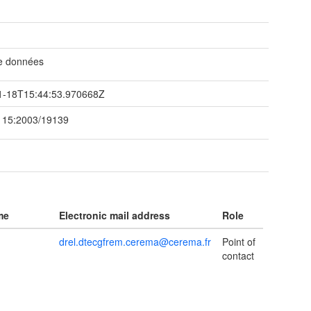
t
de données
1-18T15:44:53.970668Z
115:2003/19139
me
Electronic mail address
Role
drel.dtecgfrem.cerema@cerema.fr
Point of
contact