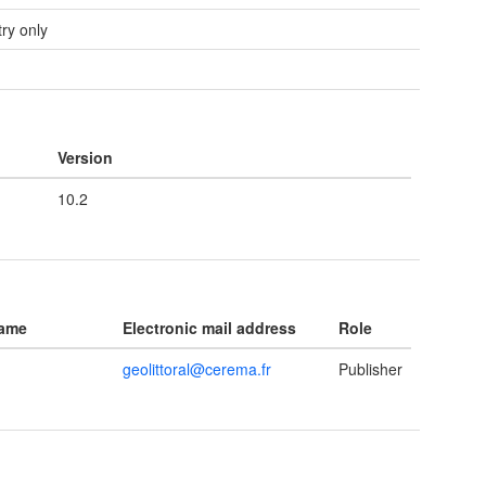
ry only
e
Version
10.2
name
Electronic mail address
Role
geolittoral@cerema.fr
Publisher