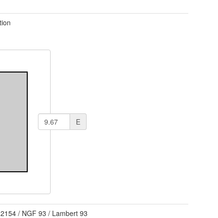
tion
E
 2154
/
NGF 93 / Lambert 93