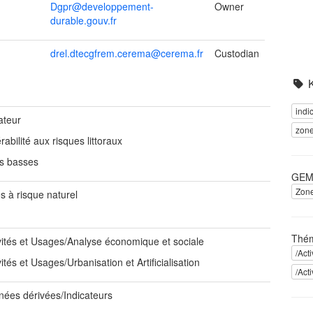
Dgpr@developpement-
Owner
durable.gouv.fr
drel.dtecgfrem.cerema@cerema.fr
Custodian
indi
ateur
zon
rabilité aux risques littoraux
s basses
GEME
Zone
s à risque naturel
Thém
ivités et Usages/Analyse économique et sociale
/Act
vités et Usages/Urbanisation et Artificialisation
/Act
nées dérivées/Indicateurs