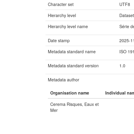
Character set
UTF8
Hierarchy level
Datase
Hierarchy level name
Série 
Date stamp
2025-1
Metadata standard name
ISO 19
Metadata standard version
1.0
Metadata author
Organisation name
Individual na
Cerema Risques, Eaux et
Mer