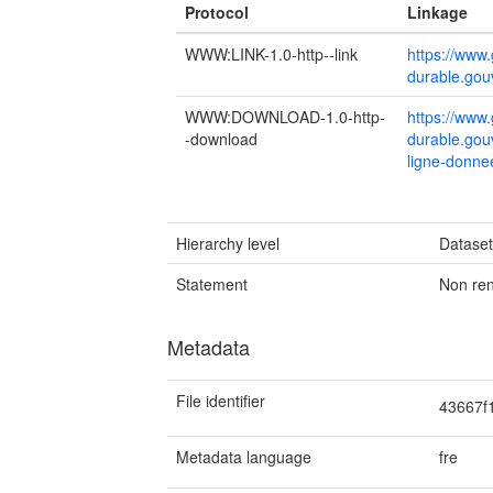
Protocol
Linkage
WWW:LINK-1.0-http--link
https://www.
durable.gouv
WWW:DOWNLOAD-1.0-http-
https://www.
-download
durable.gou
ligne-donnee
Hierarchy level
Datase
Statement
Non re
Metadata
File identifier
43667f
Metadata language
fre