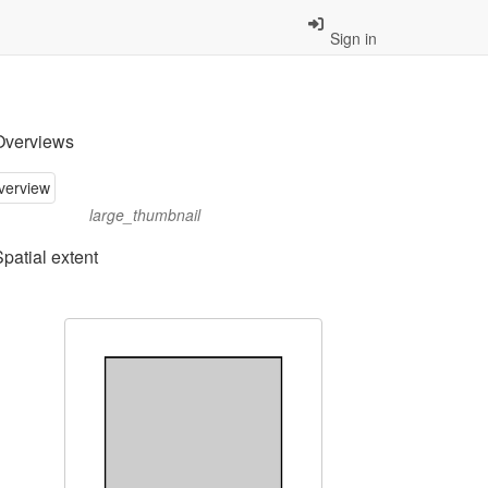
Sign in
Overviews
large_thumbnail
Spatial extent