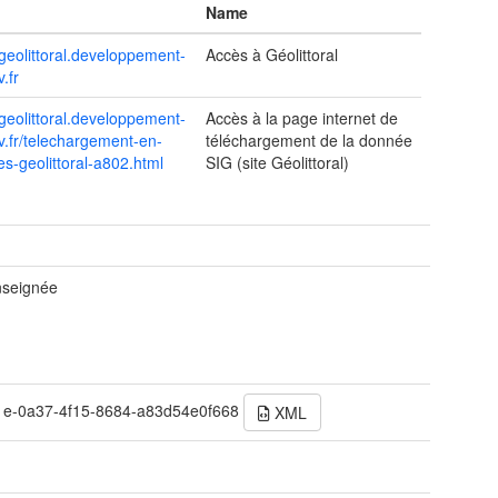
Name
geolittoral.developpement-
Accès à Géolittoral
.fr
geolittoral.developpement-
Accès à la page internet de
v.fr/telechargement-en-
téléchargement de la donnée
s-geolittoral-a802.html
SIG (site Géolittoral)
t
nseignée
1e-0a37-4f15-8684-a83d54e0f668
XML