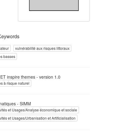
Keywords
cateur
vulnérabilité aux risques littoraux
es basses
T inspire themes - version 1.0
s à risque naturel
atiques - SIMM
ivités et Usages/Analyse économique et sociale
ivités et Usages/Urbanisation et Artificialisation