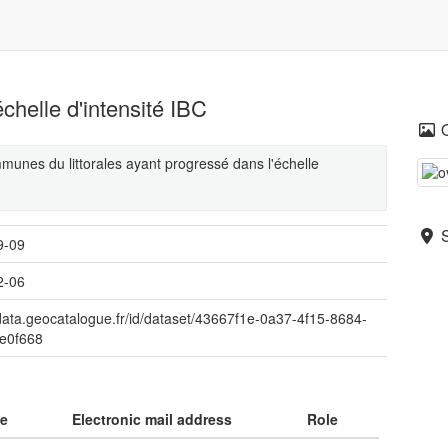
helle d'intensité IBC
munes du littorales ayant progressé dans l'échelle
9-09
2-06
/data.geocatalogue.fr/id/dataset/43667f1e-0a37-4f15-8684-
e0f668
me
Electronic mail address
Role