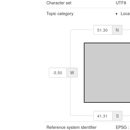
Character set
UTF8
Topic category
Loca
N
W
S
Reference system identifier
EPSG :