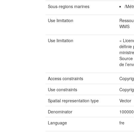
Sous-regions marines
/Mét
Use limitation
Ressour
WMS
Use limitation
« Licen
définie
ministr
Source 
de l’en
Access constraints
Copyrig
Use constraints
Copyrig
Spatial representation type
Vector
Denominator
100000
Language
fre