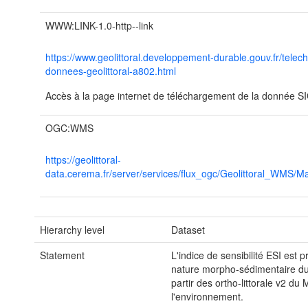
WWW:LINK-1.0-http--link
https://www.geolittoral.developpement-durable.gouv.fr/telec
donnees-geolittoral-a802.html
Accès à la page internet de téléchargement de la donnée SIG 
OGC:WMS
https://geolittoral-
data.cerema.fr/server/services/flux_ogc/Geolittoral_WMS
Hierarchy level
Dataset
Statement
L'indice de sensibilité ESI est pr
nature morpho-sédimentaire du 
partir des ortho-littorale v2 du
l'environnement.