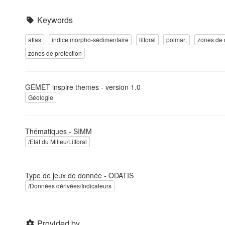
Keywords
atlas
indice morpho-sédimentaire
littoral
polmar;
zones de 
zones de protection
GEMET inspire themes - version 1.0
Géologie
Thématiques - SIMM
/Etat du Milieu/Littoral
Type de jeux de donnée - ODATIS
/Données dérivées/Indicateurs
Provided by