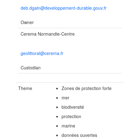
deb.dgaln@developpement-durable.gouv.fr
Owner
Cerema Normandie-Centre
geolittoral@cerema.fr
Custodian
Theme
Zones de protection forte
mer
biodiversité
protection
marine
données ouvertes