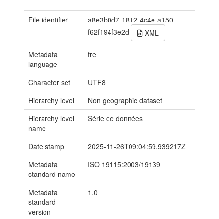
File identifier
a8e3b0d7-1812-4c4e-a150-
f62f194f3e2d
XML
Metadata
fre
language
Character set
UTF8
Hierarchy level
Non geographic dataset
Hierarchy level
Série de données
name
Date stamp
2025-11-26T09:04:59.939217Z
Metadata
ISO 19115:2003/19139
standard name
Metadata
1.0
standard
version