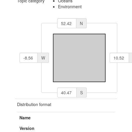
Topic category
Oceans
Environment
N
W
S
Distribution format
Name
Version