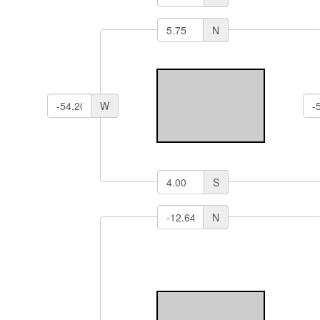
N
W
S
N