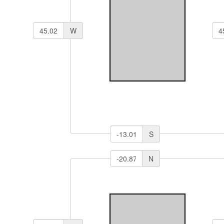
W
S
N