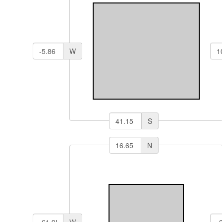
W
S
N
W