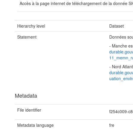
Accès à la page internet de téléchargement de la donnée SIG 
Hierarchy level
Dataset
Statement
Données sou
- Manche es
durable.gou
11_memn_ra
- Nord Atlan
durable.gou
uation_envi
Metadata
File identifier
f254c009-c
Metadata language
fre