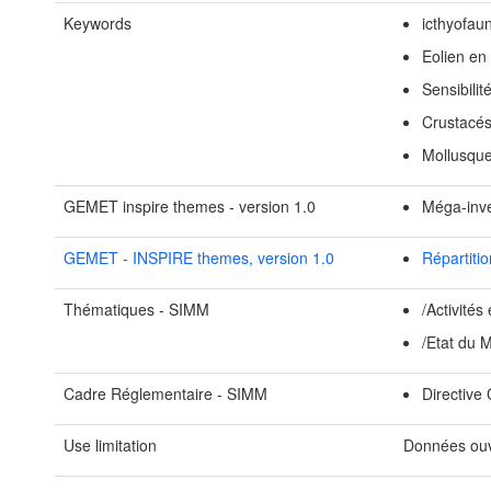
Keywords
icthyofau
Eolien en
Sensibili
Crustacé
Mollusqu
GEMET inspire themes - version 1.0
Méga-inve
GEMET - INSPIRE themes, version 1.0
Répartiti
Thématiques - SIMM
/Activités
/Etat du 
Cadre Réglementaire - SIMM
Directive
Use limitation
Données ouv