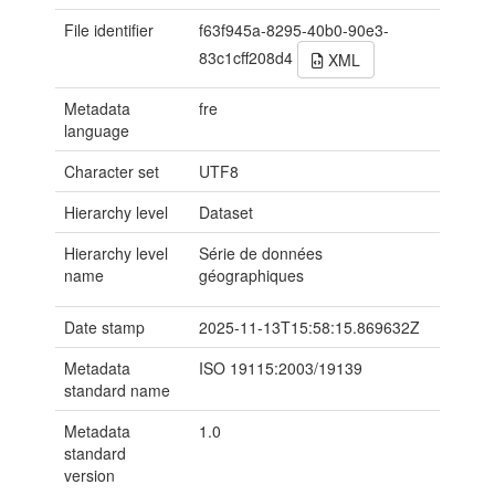
File identifier
f63f945a-8295-40b0-90e3-
83c1cff208d4
XML
Metadata
fre
language
Character set
UTF8
Hierarchy level
Dataset
Hierarchy level
Série de données
name
géographiques
Date stamp
2025-11-13T15:58:15.869632Z
Metadata
ISO 19115:2003/19139
standard name
Metadata
1.0
standard
version