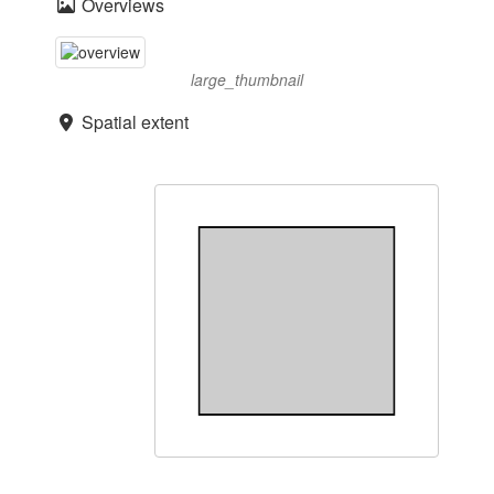
Overviews
large_thumbnail
Spatial extent