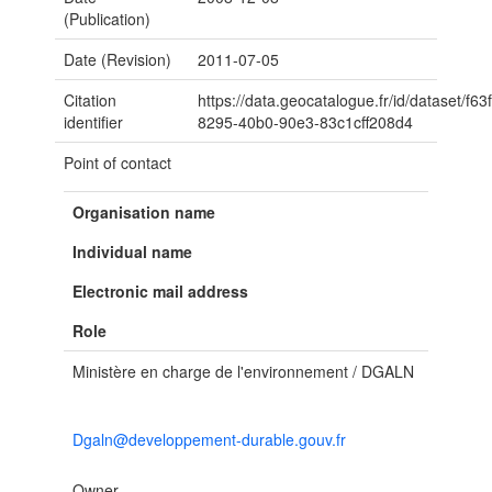
(Publication)
Date (Revision)
2011-07-05
Citation
https://data.geocatalogue.fr/id/dataset/f63
identifier
8295-40b0-90e3-83c1cff208d4
Point of contact
Organisation name
Individual name
Electronic mail address
Role
Ministère en charge de l'environnement / DGALN
Dgaln@developpement-durable.gouv.fr
Owner