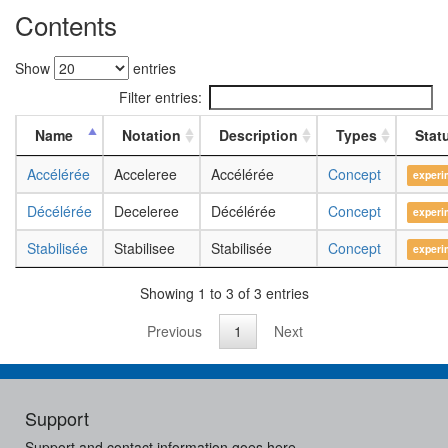
Contents
Show
entries
Filter entries:
Name
Notation
Description
Types
Stat
Accélérée
Acceleree
Accélérée
Concept
experi
Décélérée
Deceleree
Décélérée
Concept
experi
Stabilisée
Stabilisee
Stabilisée
Concept
experi
Showing 1 to 3 of 3 entries
Previous
1
Next
Support
Support and contact information goes here.