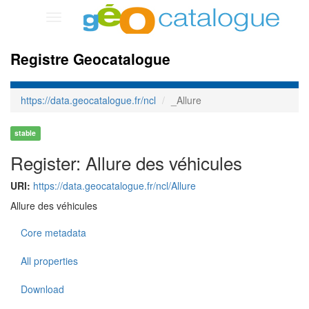
Toggle
navigation
Registre Geocatalogue
https://data.geocatalogue.fr/ncl
_Allure
stable
Register: Allure des véhicules
URI:
https://data.geocatalogue.fr/ncl/Allure
Allure des véhicules
Core metadata
All properties
Download